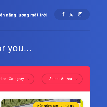
ện năng lượng mặt trời
r you...
elect Category
Select Author
Điện năng lượng mặt trời