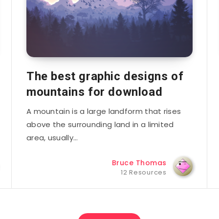
The best graphic designs of
mountains for download
A mountain is a large landform that rises
above the surrounding land in a limited
area, usually…
Bruce Thomas
12 Resources