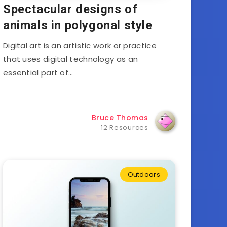
Spectacular designs of
animals in polygonal style
Digital art is an artistic work or practice
that uses digital technology as an
essential part of…
Bruce Thomas
12 Resources
Outdoors