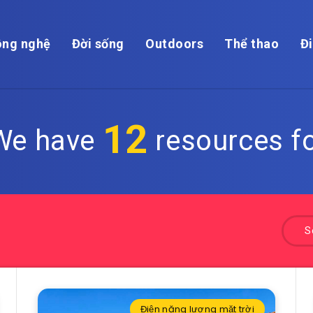
ng nghệ
Đời sống
Outdoors
Thể thao
Đi
12
 We have
resources fo
S
Điện năng lượng mặt trời