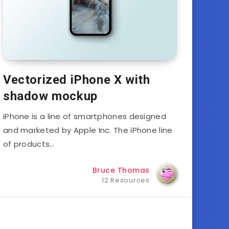
Vectorized iPhone X with
shadow mockup
iPhone is a line of smartphones designed
and marketed by Apple Inc. The iPhone line
of products…
Bruce Thomas
12 Resources