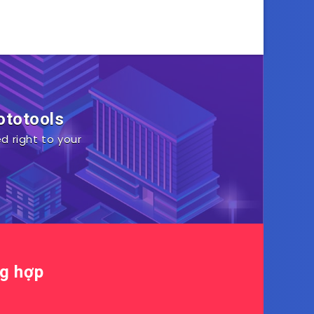
ototools
d right to your
ng hợp