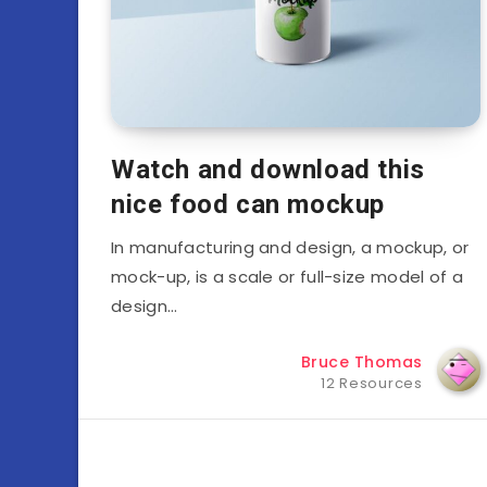
Watch and download this
nice food can mockup
In manufacturing and design, a mockup, or
mock-up, is a scale or full-size model of a
design…
Bruce Thomas
12 Resources